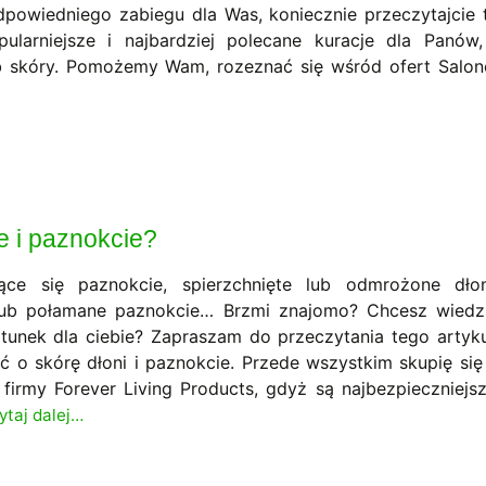
powiedniego zabiegu dla Was, koniecznie przeczytajcie 
opularniejsze i najbardziej polecane kuracje dla Panów
b skóry. Pomożemy Wam, rozeznać się wśród ofert Salo
e i paznokcie?
ące się paznokcie, spierzchnięte lub odmrożone dłon
lub połamane paznokcie… Brzmi znajomo? Chcesz wiedz
ratunek dla ciebie? Zapraszam do przeczytania tego artyku
ać o skórę dłoni i paznokcie. Przede wszystkim skupię się
firmy Forever Living Products, gdyż są najbezpieczniejsz
ytaj dalej…