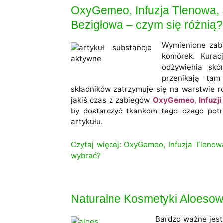
OxyGemeo, Infuzja Tlenowa, 
Bezigłowa – czym się różnią?
Wymienione zabi
komórek. Kurac
odżywienia skó
przenikają tam
składników zatrzymuje się na warstwie ro
jakiś czas z zabiegów
OxyGemeo
,
Infuzj
by dostarczyć tkankom tego czego potr
artykułu.
Czytaj więcej: OxyGemeo, Infuzja Tlenow
wybrać?
Naturalne Kosmetyki Aloesow
Bardzo ważne jest