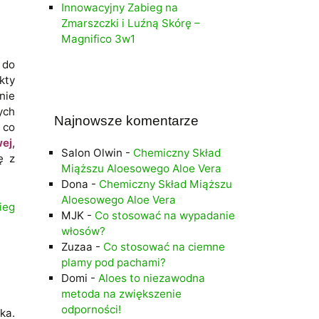
Innowacyjny Zabieg na
Zmarszczki i Luźną Skórę –
Magnifico 3w1
 do
kty
nie
ych
Najnowsze komentarze
 co
wej
,
Salon Olwin
-
Chemiczny Skład
ę z
Miąższu Aloesowego Aloe Vera
Dona
-
Chemiczny Skład Miąższu
Aloesowego Aloe Vera
ieg
MJK
-
Co stosować na wypadanie
włosów?
Zuzaa
-
Co stosować na ciemne
plamy pod pachami?
Domi
-
Aloes to niezawodna
metoda na zwiększenie
odporności!
ka.