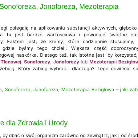
Sonoforeza, Jonoforeza, Mezoterapia
egi polegają na aplikowaniu substancji aktywnych, głęboko
ja ta jest bardzo wartościowa i powoduje świetne efe
ry. Faktem jest, że kremy, które codziennie stosujemy, 
 gdzie byśmy tego chcieli. Większa część dobroczynn
gowej naskórka. Dlatego też, tak istotne jest, by korzystać,
i Tlenowej
,
Sonoforezy
,
Jonoforezy
lub
Mezoterapii Bezigło
zebują. Który zabieg wybrać i dlaczego? Tego dowiecie si
a, Sonoforeza, Jonoforeza, Mezoterapia Bezigłowa – jaki zab
e dla Zdrowia i Urody
, by dbać o swój organizm zarówno od zewnątrz, jak i od środ