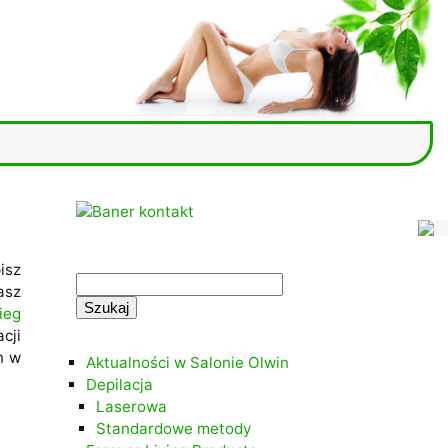
.
isz
Szukaj:
asz
ieg
.
cji
n w
Aktualności w Salonie Olwin
Depilacja
Laserowa
Standardowe metody