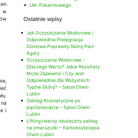
ten
Ukł. Pokarmowego
, w
Ostatnie wpisy
nów
Jak Oczyszczanie Wodorowe i
Odpowiednia Pielęgnacja
Domowa Poprawiły Skórę Pani
Agaty
Oczyszczanie Wodorowe –
Dlaczego Warto? Jakie Rezultaty
Może Zapewnić i Czy Jest
Odpowiednie dla Wszystkich
ie,
Typów Skóry? – Salon Olwin
ieć
Lublin
łu.
Zabiegi Kosmetyczne po
 na
pięćdziesiątce – Salon Olwin
e i
Lublin
Lifting twarzy, skuteczny zabieg
na zmarszczki – Karboksyterapia
Olwin Lublin