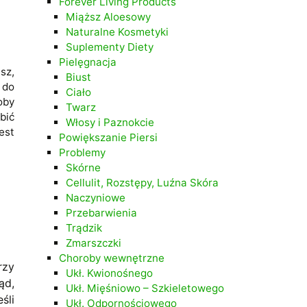
Forever Living Products
Miąższ Aloesowy
Naturalne Kosmetyki
Suplementy Diety
Pielęgnacja
sz,
Biust
 do
Ciało
oby
Twarz
bić
Włosy i Paznokcie
est
Powiększanie Piersi
Problemy
Skórne
Cellulit, Rozstępy, Luźna Skóra
Naczyniowe
Przebarwienia
Trądzik
Zmarszczki
Choroby wewnętrzne
rzy
Ukł. Kwionośnego
ąd,
Ukł. Mięśniowo – Szkieletowego
śli
Ukł. Odpornościowego