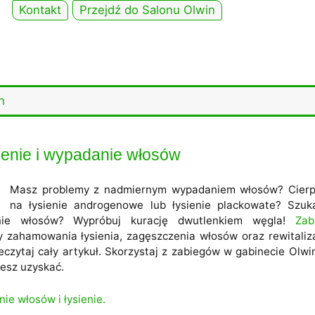
Kontakt
Przejdź do Salonu Olwin
h
ienie i wypadanie włosów
Masz problemy z nadmiernym wypadaniem włosów? Cierp
na łysienie androgenowe lub łysienie plackowate? Szuk
ie włosów? Wypróbuj kurację dwutlenkiem węgla!
Zab
 zahamowania łysienia, zagęszczenia włosów oraz rewitaliza
rzeczytaj cały artykuł. Skorzystaj z zabiegów w gabinecie Olwi
żesz uzyskać.
ie włosów i łysienie.