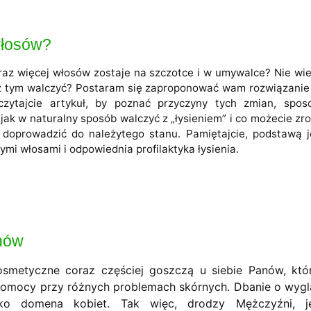
włosów?
raz więcej włosów zostaje na szczotce i w umywalce? Nie wie
ak z tym walczyć? Postaram się zaproponować wam rozwiązanie
eczytajcie artykuł, by poznać przyczyny tych zmian, spos
 jak w naturalny sposób walczyć z „łysieniem” i co możecie zro
 doprowadzić do należytego stanu. Pamiętajcie, podstawą j
i włosami i odpowiednia profilaktyka łysienia.
nów
osmetyczne coraz częściej goszczą u siebie Panów, któ
pomocy przy różnych problemach skórnych. Dbanie o wygl
ko domena kobiet. Tak więc, drodzy Mężczyźni, je