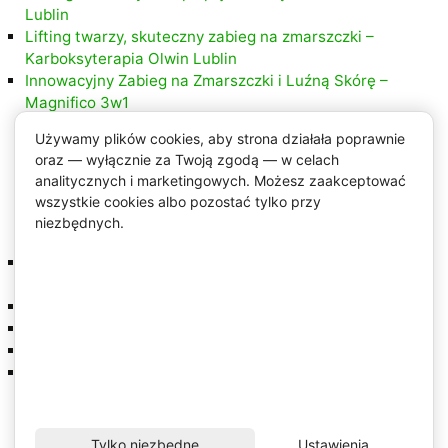
Lublin
Lifting twarzy, skuteczny zabieg na zmarszczki –
Karboksyterapia Olwin Lublin
Innowacyjny Zabieg na Zmarszczki i Luźną Skórę –
Magnifico 3w1
Używamy plików cookies, aby strona działała poprawnie
oraz — wyłącznie za Twoją zgodą — w celach
analitycznych i marketingowych. Możesz zaakceptować
wszystkie cookies albo pozostać tylko przy
Najnowsze komentarze
niezbędnych.
Salon Olwin
-
Chemiczny Skład Miąższu Aloesowego
Aloe Vera
Dona
-
Chemiczny Skład Miąższu Aloesowego Aloe Vera
MJK
-
Co stosować na wypadanie włosów?
Zuzaa
-
Co stosować na ciemne plamy pod pachami?
Domi
-
Aloes to niezawodna metoda na zwiększenie
odporności!
Tylko niezbędne
Ustawienia