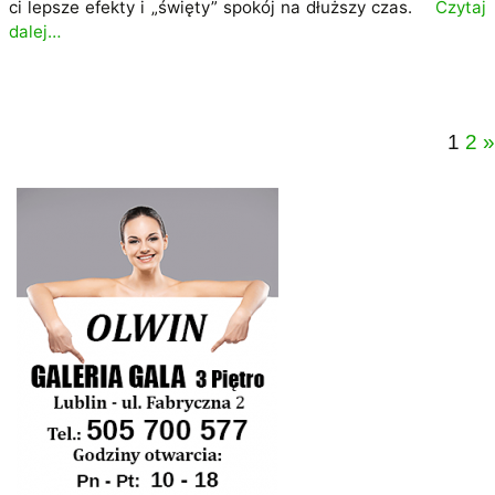
ci lepsze efekty i „święty” spokój na dłuższy czas.
Czytaj
dalej…
1
2
»