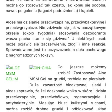
można go stosować tak często, jak komu się podoba,
nawet po goleniu (łagodzi podrażnienia) i kąpieli.
Aloes ma działanie przeciwzapalne, przeciwbakteryjne i
przeciwgrzybicze. Nie zdziwcie się jak w początkowym
okresie (około tygodnia) stosowania dezodorantu
wasza pacha stanie się „dziwna”. U niektórych osób
może pojawić się zaczerwienie, złogi i inne reakcje.
Spowodowane jest to oczyszczaniem dołu pachowego
z nagromadzonych toksyn.
Co jeszcze możemy
zrobić? Zastosować Aloe
MSM Gel na grudki, torbiele na piersiach.
Duża zawartość bioaktywnej siarki i
aloesu sprawia, że żel doskonale wnika w skórę i działa
przeciwzapalnie, przeciwbólowo, regeneracyjnie i
antybakteryjnie. Masując biust kulistymi ruchami,
można rozbić drobne grudki i odblokować układ