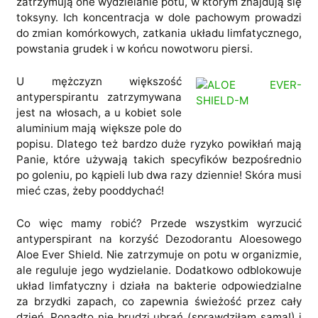
zatrzymują one wydzielanie potu, w którym znajdują się
toksyny. Ich koncentracja w dole pachowym prowadzi
do zmian komórkowych, zatkania układu limfatycznego,
powstania grudek i w końcu nowotworu piersi.
U mężczyzn większość
antyperspirantu zatrzymywana
jest na włosach, a u kobiet sole
aluminium mają większe pole do
popisu. Dlatego też bardzo duże ryzyko powikłań mają
Panie, które używają takich specyfików bezpośrednio
po goleniu, po kąpieli lub dwa razy dziennie! Skóra musi
mieć czas, żeby pooddychać!
Co więc mamy robić? Przede wszystkim wyrzucić
antyperspirant na korzyść Dezodorantu Aloesowego
Aloe Ever Shield. Nie zatrzymuje on potu w organizmie,
ale reguluje jego wydzielanie. Dodatkowo odblokowuje
układ limfatyczny i działa na bakterie odpowiedzialne
za brzydki zapach, co zapewnia świeżość przez cały
dzień. Ponadto nie brudzi ubrań (sprawdziłam sama!) i