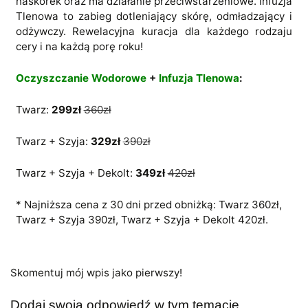
naskórek oraz ma działanie przeciwstarzeniowe. Infuzja
Tlenowa to zabieg dotleniający skórę, odmładzający i
odżywczy. Rewelacyjna kuracja dla każdego rodzaju
cery i na każdą porę roku!
Oczyszczanie Wodorowe
+
Infuzja Tlenowa
:
Twarz:
299zł
360zł
Twarz + Szyja:
329zł
390zł
Twarz + Szyja + Dekolt:
349zł
420zł
* Najniższa cena z 30 dni przed obniżką: Twarz 360zł,
Twarz + Szyja 390zł, Twarz + Szyja + Dekolt 420zł.
Skomentuj mój wpis jako pierwszy!
Dodaj swoją odpowiedź w tym temacie