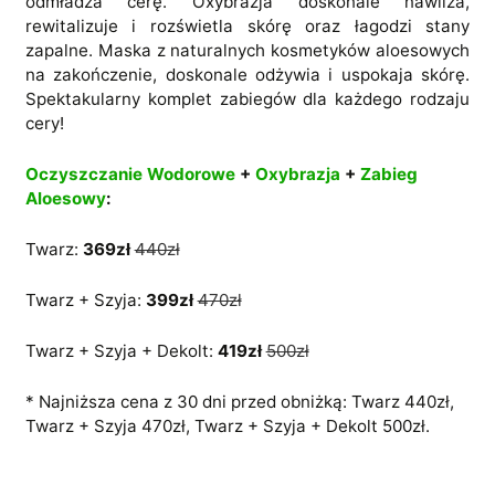
odmładza cerę. Oxybrazja doskonale nawilża,
rewitalizuje i rozświetla skórę oraz łagodzi stany
zapalne. Maska z naturalnych kosmetyków aloesowych
na zakończenie, doskonale odżywia i uspokaja skórę.
Spektakularny komplet zabiegów dla każdego rodzaju
cery!
Oczyszczanie Wodorowe
+
Oxybrazja
+
Zabieg
Aloesowy
:
Twarz:
369zł
440zł
Twarz + Szyja:
399zł
470zł
Twarz + Szyja + Dekolt:
419zł
500zł
* Najniższa cena z 30 dni przed obniżką: Twarz 440zł,
Twarz + Szyja 470zł, Twarz + Szyja + Dekolt 500zł.