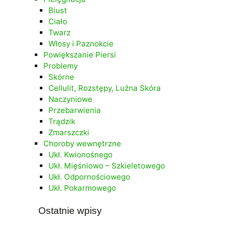
Biust
Ciało
Twarz
Włosy i Paznokcie
Powiększanie Piersi
Problemy
Skórne
Cellulit, Rozstępy, Luźna Skóra
Naczyniowe
Przebarwienia
Trądzik
Zmarszczki
Choroby wewnętrzne
Ukł. Kwionośnego
Ukł. Mięśniowo – Szkieletowego
Ukł. Odpornościowego
Ukł. Pokarmowego
Ostatnie wpisy