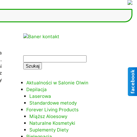
.
a
Szukaj:
…
i
.
z
y
Aktualności w Salonie Olwin
Depilacja
Laserowa
Standardowe metody
Forever Living Products
Miąższ Aloesowy
Naturalne Kosmetyki
Suplementy Diety
Pielęgnacja