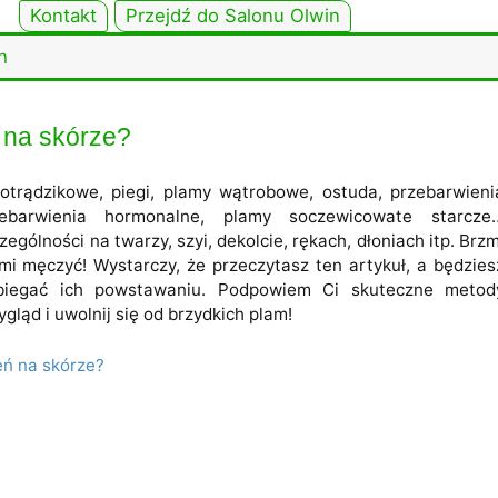
Kontakt
Przejdź do Salonu Olwin
h
 na skórze?
otrądzikowe, piegi, plamy wątrobowe, ostuda, przebarwieni
zebarwienia hormonalne, plamy soczewicowate starcze
ególności na twarzy, szyi, dekolcie, rękach, dłoniach itp. Brzm
mi męczyć! Wystarczy, że przeczytasz ten artykuł, a będzies
obiegać ich powstawaniu. Podpowiem Ci skuteczne metod
gląd i uwolnij się od brzydkich plam!
eń na skórze?