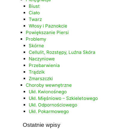
Biust
Ciało
Twarz
Włosy i Paznokcie
Powiększanie Piersi
Problemy
Skórne
Cellulit, Rozstępy, Luźna Skóra
Naczyniowe
Przebarwienia
Trądzik
Zmarszczki
Choroby wewnętrzne
Ukł. Kwionośnego
Ukł. Mięśniowo – Szkieletowego
Ukł. Odpornościowego
Ukł. Pokarmowego
Ostatnie wpisy