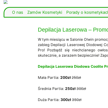
O nas
Zamów Kosmetyki
Porady o kosmetykac
Depilacja Laserowa – Promo
W tym miesiącu w Salonie Olwin promoc
zabieg Depilacji Laserowej Diodowej Co
Pro! Pozbądź się niechcianego owłos
skutecznie, a zarazem bezpiecznie! Zapo
Depilacja Laserowa Diodowa Coolite P
Mała Partia:
200zł
250zł
Średnia Partia:
250zł
300zł
Duża Partia:
300zł
350zł