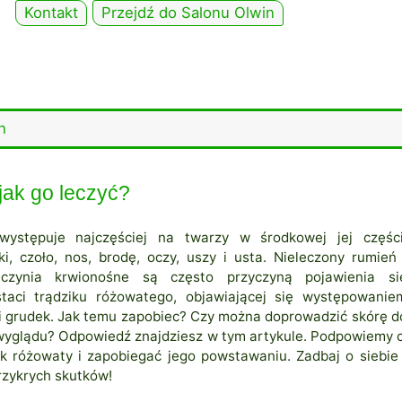
Kontakt
Przejdź do Salonu Olwin
h
 jak go leczyć?
występuje najczęściej na twarzy w środkowej jej części
ki, czoło, nos, brodę, oczy, uszy i usta. Nieleczony rumień 
aczynia krwionośne są często przyczyną pojawienia si
staci trądziku różowatego, objawiającej się występowanie
 i grudek. Jak temu zapobiec? Czy można doprowadzić skórę d
yglądu? Odpowiedź znajdziesz w tym artykule. Podpowiemy c
zik różowaty i zapobiegać jego powstawaniu. Zadbaj o siebie 
rzykrych skutków!