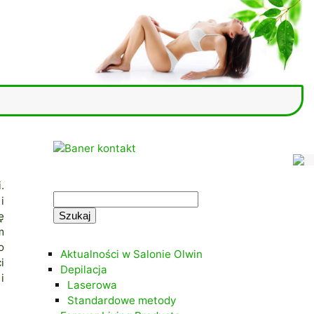
.
.
Szukaj:
i
ę
.
m
o
Aktualności w Salonie Olwin
i
Depilacja
i
Laserowa
Standardowe metody