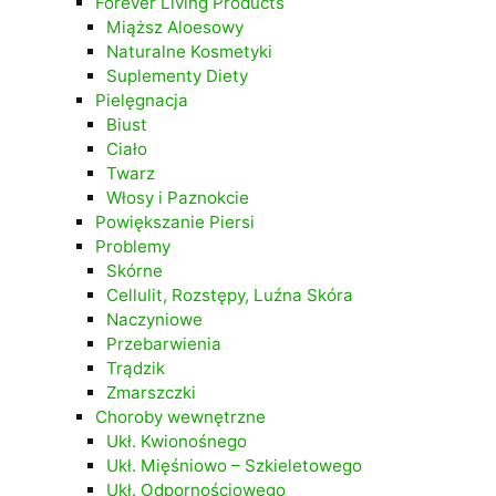
Forever Living Products
Miąższ Aloesowy
Naturalne Kosmetyki
Suplementy Diety
Pielęgnacja
Biust
Ciało
Twarz
Włosy i Paznokcie
Powiększanie Piersi
Problemy
Skórne
Cellulit, Rozstępy, Luźna Skóra
Naczyniowe
Przebarwienia
Trądzik
Zmarszczki
Choroby wewnętrzne
Ukł. Kwionośnego
Ukł. Mięśniowo – Szkieletowego
Ukł. Odpornościowego