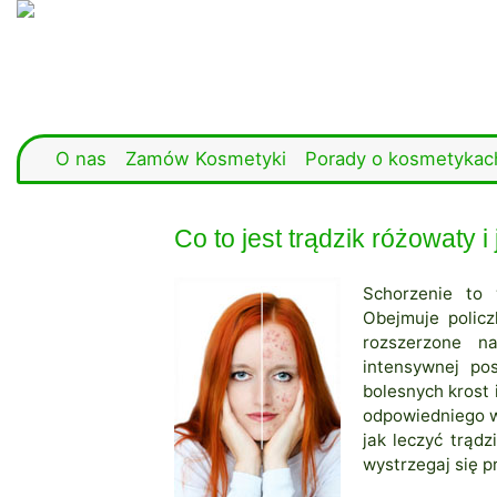
O nas
Zamów Kosmetyki
Porady o kosmetykac
Co to jest trądzik różowaty i
Schorzenie to 
Obejmuje policz
rozszerzone n
intensywnej po
bolesnych krost
odpowiedniego w
jak leczyć trąd
wystrzegaj się p